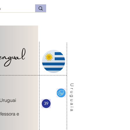
ngual
Uruguaia
 Uruguai
ofessora e