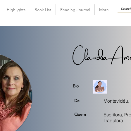
Highlights
Book List
Reading Journal
More
Claudia Ame
Bio
De
Montevidéu,
Quem
Escritora, Pr
Tradutora