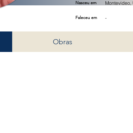
Nasceu em
Montevideo, 
Faleceu em
-
Obras