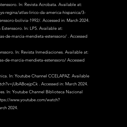
nssoro. In: Revista Acrobata. Available at:
ys-regina/atlas-lirico-da-america-hispanica/3-
nssoro-bolivia-1992/.
Accessed in: March 2024.
stenssoro. In: LP5. Available at:
mas-de-marcia-mendieta-estenssoro/
. Accessed
soro. In: Revista Inmediaciones. Available at:
as-de-marcia-mendieta-estenssoro/
Accessed
mica. In: Youtube Channel CCELAPAZ. Available
atch?v=jUbABoejpCk
. Accessed in: March 2024.
es. In: Youtube Channel Biblioteca Nacional
ttps://www.youtube.com/watch?
arch 2024.