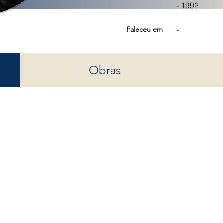
- 1992
Faleceu em
-
Obras