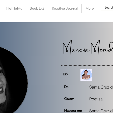
Highlights
Book List
Reading Journal
More
Marcia Mendi
Bio
De
Santa Cruz de
Quem
Poetisa
Nasceu em
Santa Cruz de