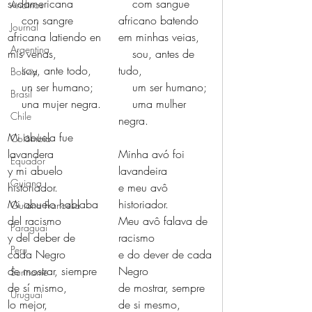
sudamericana
    com sangue 
Andinos
    con sangre 
africano batendo 
Journal
africana latiendo en 
em minhas veias,
Argentina
mis venas,
    sou, antes de 
    soy, ante todo,
tudo,
Bolívia
    un ser humano;
    um ser humano;
Brasil
    una mujer negra.
    uma mulher 
Chile
negra.
Mi abuela fue 
Colômbia
lavandera
Minha avó foi 
Equador
y mi abuelo 
lavandeira
Guiana
historiador.
e meu avô 
Mi abuelo hablaba 
historiador.
Guiana Francesa
del racismo
Meu avô falava de 
Paraguai
y del deber de 
racismo
Peru
cada Negro
e do dever de cada 
de mostrar, siempre 
Negro
Suriname
de sí mismo,
de mostrar, sempre 
Uruguai
lo mejor,
de si mesmo,