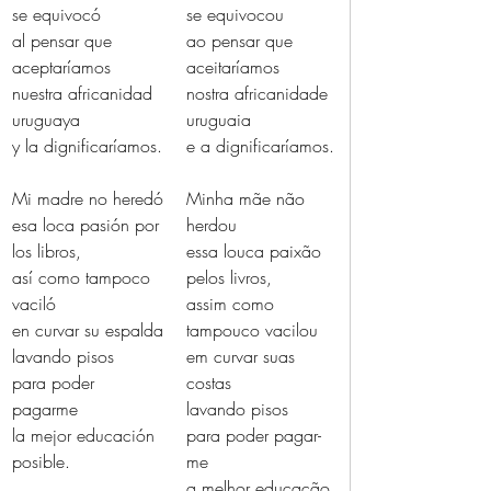
se equivocó
se equivocou
al pensar que 
ao pensar que 
aceptaríamos
aceitaríamos
nuestra africanidad 
nostra africanidade 
uruguaya
uruguaia
y la dignificaríamos.
e a dignificaríamos.
Mi madre no heredó
Minha mãe não 
esa loca pasión por 
herdou
los libros,
essa louca paixão 
así como tampoco 
pelos livros,
vaciló
assim como 
en curvar su espalda
tampouco vacilou
lavando pisos
em curvar suas 
para poder 
costas
pagarme
lavando pisos
la mejor educación 
para poder pagar-
posible.
me
a melhor educação 