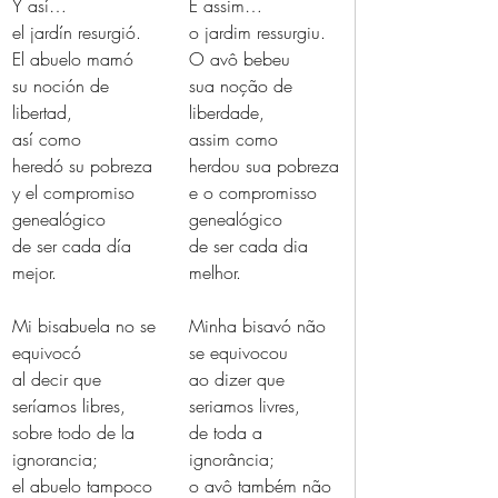
Y así…
E assim…
el jardín resurgió.
o jardim ressurgiu.
El abuelo mamó
O avô bebeu
su noción de 
sua noção de 
libertad,
liberdade,
así como
assim como
heredó su pobreza
herdou sua pobreza
y el compromiso
e o compromisso
genealógico
genealógico
de ser cada día 
de ser cada dia 
mejor.
melhor.
Mi bisabuela no se 
Minha bisavó não 
equivocó
se equivocou
al decir que 
ao dizer que 
seríamos libres,
seriamos livres,
sobre todo de la 
de toda a 
ignorancia;
ignorância;
el abuelo tampoco 
o avô também não 