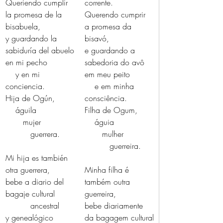
Queriendo cumplir
corrente.
la promesa de la 
Querendo cumprir
bisabuela,
a promesa da 
y guardando la 
bisavó,
sabiduría del abuelo
e guardando a 
en mi pecho
sabedoria do avô
    y en mi 
em meu peito
conciencia.
    e em minha 
Hija de Ogún,
consciência.
    águila
Filha de Ogum,
       mujer
    águia
          guerrera.
       mulher
          guerreira.
Mi hija es también 
otra guerrera,
Minha filha é 
bebe a diario del 
também outra 
bagaje cultural
guerreira,
          ancestral
bebe diariamente 
y genealógico
da bagagem cultural