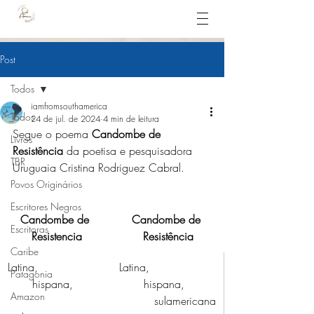
Post
Todos
iamfromsouthamerica
Todos
24 de jul. de 2024
4 min de leitura
Segue o poema 
Candombe de 
Livros
Resistência
 da poetisa e pesquisadora 
TBR
Uruguaia Cristina Rodriguez Cabral.
Povos Originários
Escritores Negros
Candombe de 
Candombe de 
Escritoras
Resistencia
Resistência
Caribe
Latina,
Latina,
Patagonia
       hispana,
       hispana,
Amazon
          sulamericana