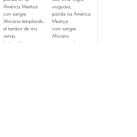
América Mestiza
uruguaia,
con sangre 
parida na América 
Africana templando
Mestiça
el tambor de mis 
com sangre 
venas.
Africano 
Latina, Hispana, 
esquentando
Sudamericana
o tambor de minhas 
qué más da.
veias.
Soy ante todo
Latina, Hispana, 
un ser Humano,
Sulamericana
una Mujer Negra.
que mas da.
Sou antes tudo
(De 
Memoria y 
um ser Humano,
resistencia
, 2004: 
uma Mulher Negra.
17-20)
(De 
Memoria y 
resistencia
, 2004: 
17-20)