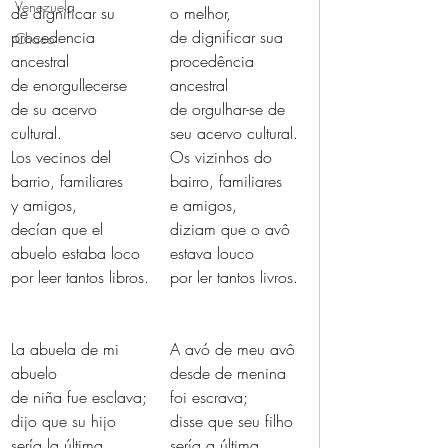
Venezuela
de dignificar su 
o melhor,
procedencia 
de dignificar sua 
Chaco
ancestral
procedência 
de enorgullecerse 
ancestral
de su acervo 
de orgulhar-se de 
cultural.
seu acervo cultural.
Los vecinos del 
Os vizinhos do 
barrio, familiares
bairro, familiares
y amigos,
e amigos,
decían que el 
diziam que o avô 
abuelo estaba loco
estava louco
por leer tantos libros.
por ler tantos livros.
La abuela de mi 
A avó de meu avô
abuelo
desde de menina 
de niña fue esclava;
foi escrava;
dijo que su hijo
disse que seu filho
sería la última 
sería a última 