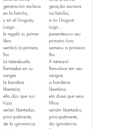
generación esclava
geração escrava
en la familia,
na família,
y en el Uruguay.
e no Uruguai.
Luego...
Logo...
le regaló su primer 
presenteou-o seu 
libro
primeiro livro
sembró la primera 
semeou a primeira 
flor.
flor.
La tatarabuela 
A tataravó 
flameaba en su 
flamulava em seu 
sangre
sangue
la bandera 
a bandeira 
libertaria;
libertária;
ella dijo que sus 
ela disse que seus 
hijos
filhos
serían libertados,
seriam libertados,
principalmente,
principalmente,
de la ignorancia.
da ignorância.