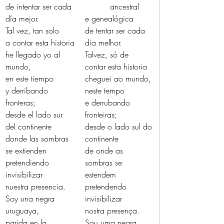
de intentar ser cada 
          ancestral
día mejor.
e genealógica
Tal vez, tan solo
de tentar ser cada 
a contar esta historia
dia melhor.
he llegado yo al 
Talvez, só de
mundo,
contar esta historia
en este tiempo
cheguei ao mundo,
y derribando 
neste tempo
fronteras;
e derrubando 
desde el lado sur 
fronteiras;
del continente
desde o lado sul do 
donde las sombras 
continente
se extienden
de onde as 
pretendiendo 
sombras se 
invisibilizar
estendem
nuestra presencia.
pretendendo 
Soy una negra 
invisibilizar
uruguaya,
nostra presença.
parida en la 
Sou uma negra 