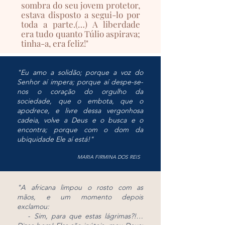
sombra do seu jovem protetor,
estava disposto a segui-lo por
toda a parte.(…) A liberdade
era tudo quanto Túlio aspirava;
tinha-a, era feliz!"
"
Eu amo a solidão; porque a voz do
Senhor aí impera; porque aí despe-se-
nos o coração do orgulho da
sociedade, que o embota, que o
apodrece, e livre dessa vergonhosa
cadeia, volve a Deus e o busca e o
encontra; porque com o dom da
ubiquidade Ele aí está!
"
MARIA FIRMINA DOS REIS
"
A africana limpou o rosto com as
mãos, e um momento depois
exclamou:
- Sim, para que estas lágrimas?!…