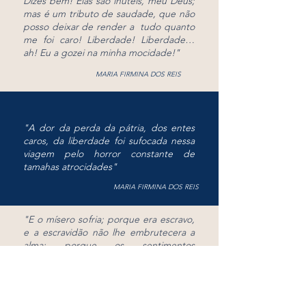
Dizes bem! Elas são inúteis, meu Deus;
mas é um tributo de saudade, que não
posso deixar de render a tudo quanto
me foi caro! Liberdade! Liberdade…
ah! Eu a gozei na minha mocidade!
"
MARIA FIRMINA DOS REIS
"A dor da perda da pátria, dos entes
caros, da liberdade foi sufocada nessa
viagem pelo horror constante de
tamahas atrocidades
"
MARIA FIRMINA DOS REIS
"E o mísero sofria; porque era escravo,
e a escravidão não lhe embrutecera a
alma; porque os sentimentos
generosos, que Deus lhe implantou no
coração, permaneciam intactos e puros
como a sua alma. Era infeliz mas era
virtuoso; e por isso seu coração