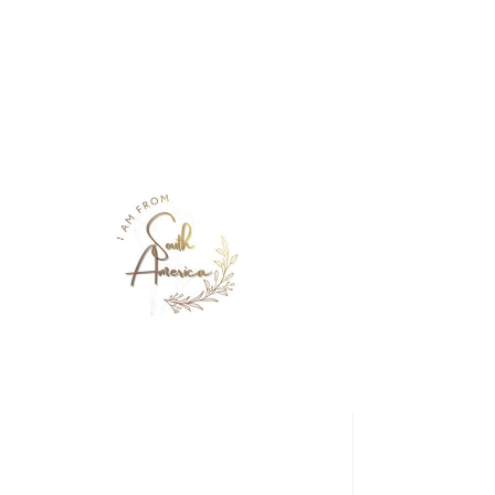
Adelia Zamudio
Bio
Bolivian
De
Cochabamba, Bolivia
Quem
Poet and Political Activist
Nasceu em
Cochabamba, Bolivia - 1824
Morreu em
Cochabamba, Bolivia - 1928
Bio
Trabalhos
Mídia
Fontes
Soon