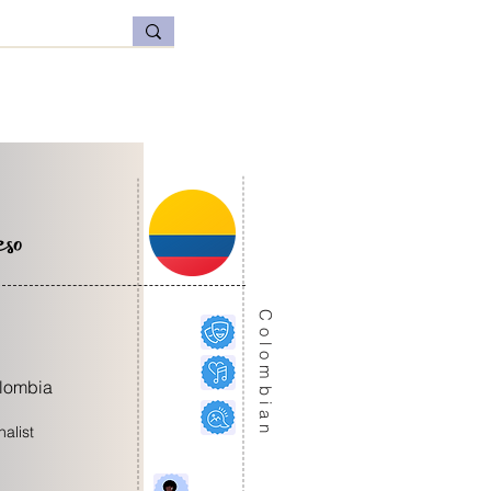
so
Colombian
lombia
alist