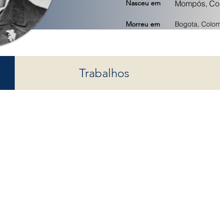
Nasceu em
Mompós, Col
Morreu em
Bogota, Colom
Trabalhos