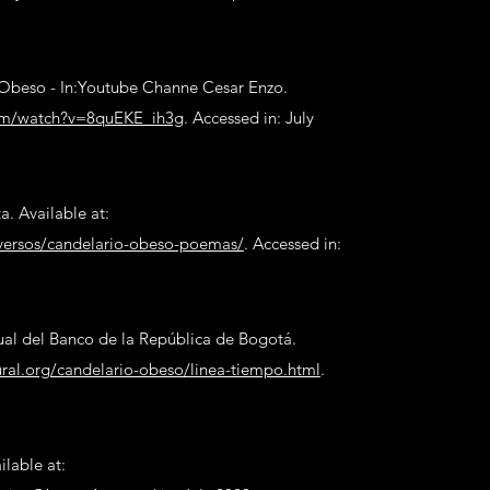
 Obeso - In:Youtube Channe Cesar Enzo.
om/watch?v=8quEKE_ih3g
. Accessed in: July
. Available at:
/versos/candelario-obeso-poemas/
. Accessed in:
tual del Banco de la República de Bogotá.
ral.org/candelario-obeso/linea-tiempo.html
.
lable at: