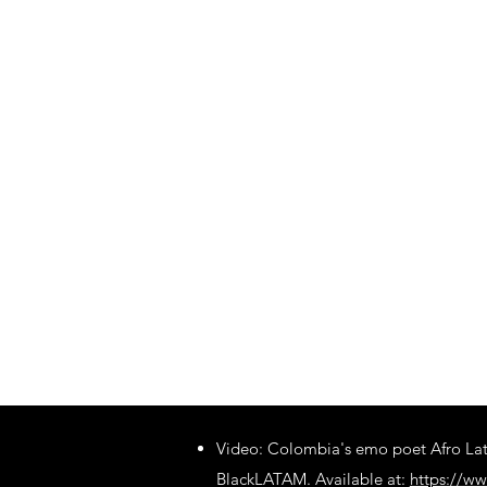
Video: Colombia's emo poet Afro Lat
BlackLATAM. Available at:
https://