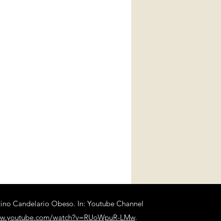
ino Candelario Obeso. In: Youtube Channel
www.youtube.com/watch?v=RUoWpuR-LMw
.