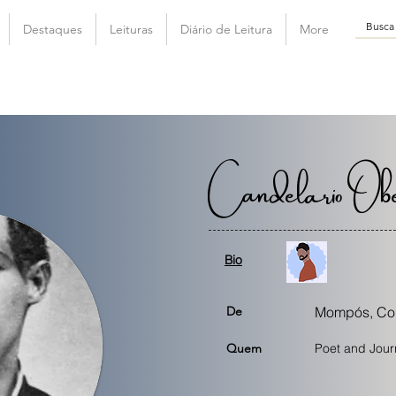
Destaques
Leituras
Diário de Leitura
More
Candelario Obe
Bio
De
Mompós, Co
Quem
Poet and Journ