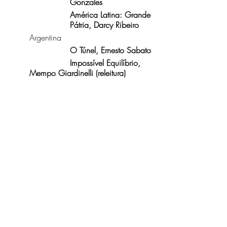
Gonzales
América Latina: Grande 
Pátria, Darcy Ribeiro
Argentina
O Túnel, Ernesto Sabato
Impossível Equilíbrio, 
Mempo Giardinelli (releitura)
É um ótimo ponto de partida!
Tags:
Desafio de Leitura
Brasil
Argentina
Colombia
Chile
TBR
Journal
Argentina
Brasil