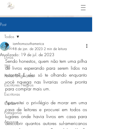
Post
Todos
iamfromsouthamerica
Todos
18 de jan. de 2023
2 min de leitura
Atualizado:
19 de jul. de 2023
Livros
Sendo honestos, quem não tem uma pilha 
TBR
de livros esperando para serem lidos na 
estante? E eles só te olhando enquanto 
Povos Originários
você navega nas livrarias online pronta 
Escritores Negros
para comprar mais um.
Escritoras
Aproveitei o privilégio de morar em uma 
Caribe
casa de leitores e procurei em todos os 
Patagonia
lugares onde havia livros em casa para 
Amazon
descobrir quantos autores sul-americanos 