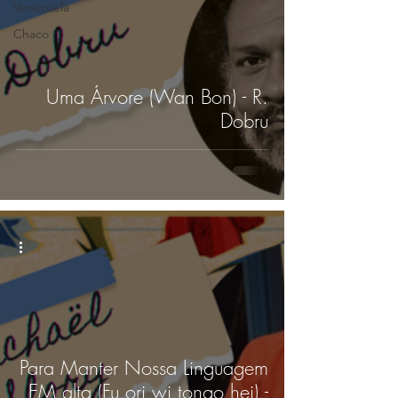
Venezuela
Chaco
Uma Árvore (Wan Bon) - R.
Dobru
Para Manter Nossa Linguagem
EM alta (Fu ori wi tongo hei) -