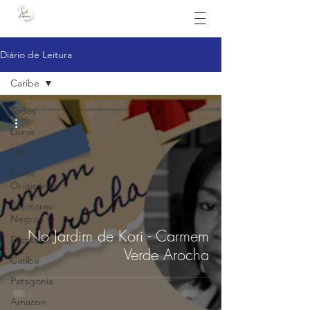
Diário de Leitura
Caribe
Todos
Livros
TBR
Povos
Originários
Escritores
Negros
No Jardim de Kori - Carmem
Escritoras
Verde Arocha
Caribe
Patagonia
Amazon