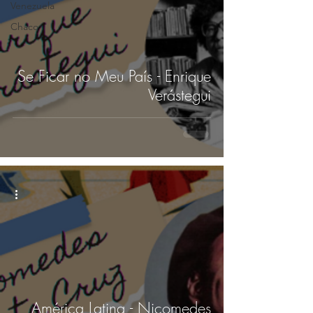
Venezuela
Chaco
Se Ficar no Meu País - Enrique
Verástegui
América Latina - Nicomedes