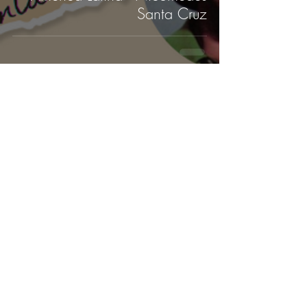
Santa Cruz
Lituma nos Andes - Peru 🇵🇪